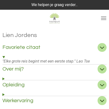
We helpen je graag verder...
Ga
direct
naar
de
hoofdinhoud
Lien Jordens
Favoriete citaat
"Elke grote reis begint met een eerste stap." Lao Tse
Over mij?
Opleiding
Werkervaring