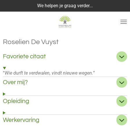
We helpen je graag verder...
Ga
direct
naar
de
hoofdinhoud
Roselien De Vuyst
Favoriete citaat
“
Wie durft te verdwalen, vindt nieuwe wegen.”
Over mij?
Opleiding
Werkervaring